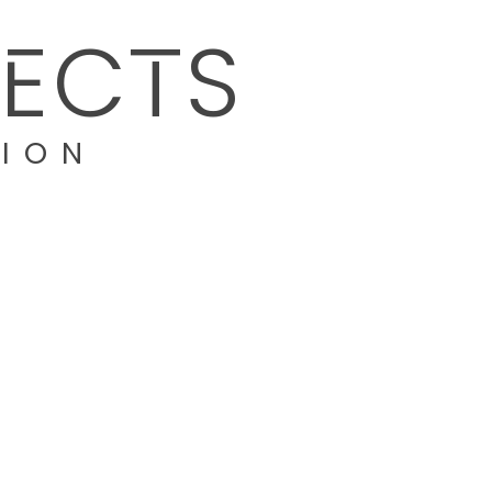
TECTS
TION